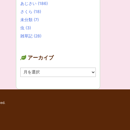
あじさい
(186)
さくら
(18)
未分類
(7)
虫
(3)
雑草記
(28)
アーカイブ
ア
ー
カ
イ
ブ
ved.