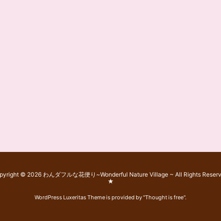
pyright ©
2026
わんダフルな花便り~Wonderful Nature Village ~
All Rights Reser
★
WordPress Luxeritas Theme is provided by "
Thought is free
".