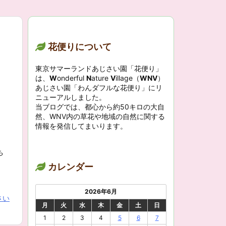
花便りについて
東京サマーランドあじさい園「花便り」
は、
W
onderful
N
ature
V
illage（
WNV
）
あじさい園「わんダフルな花便り」にリ
ニューアルしました。
当ブログでは、都心から約50キロの大自
然、WNV内の草花や地域の自然に関する
情報を発信してまいります。
ち
カレンダー
2026年6月
さい
月
火
水
木
金
土
日
1
2
3
4
5
6
7