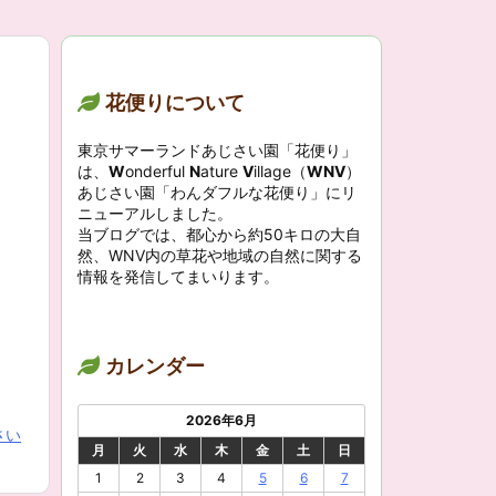
花便りについて
東京サマーランドあじさい園「花便り」
は、
W
onderful
N
ature
V
illage（
WNV
）
あじさい園「わんダフルな花便り」にリ
ニューアルしました。
当ブログでは、都心から約50キロの大自
然、WNV内の草花や地域の自然に関する
情報を発信してまいります。
カレンダー
2026年6月
さい
月
火
水
木
金
土
日
1
2
3
4
5
6
7