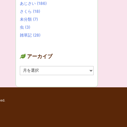
あじさい
(186)
さくら
(18)
未分類
(7)
虫
(3)
雑草記
(28)
アーカイブ
ア
ー
カ
イ
ブ
ved.