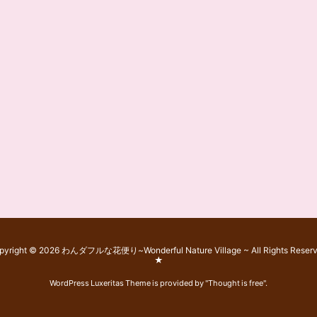
pyright ©
2026
わんダフルな花便り~Wonderful Nature Village ~
All Rights Reser
★
WordPress Luxeritas Theme is provided by "
Thought is free
".