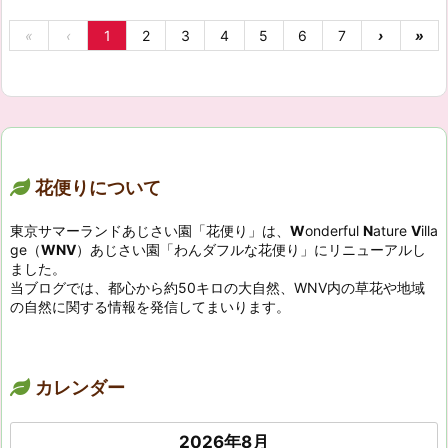
«
‹
1
2
3
4
5
6
7
›
»
花便りについて
東京サマーランドあじさい園「花便り」は、
W
onderful
N
ature
V
illa
ge（
WNV
）あじさい園「わんダフルな花便り」にリニューアルし
ました。
当ブログでは、都心から約50キロの大自然、WNV内の草花や地域
の自然に関する情報を発信してまいります。
カレンダー
2026年8月