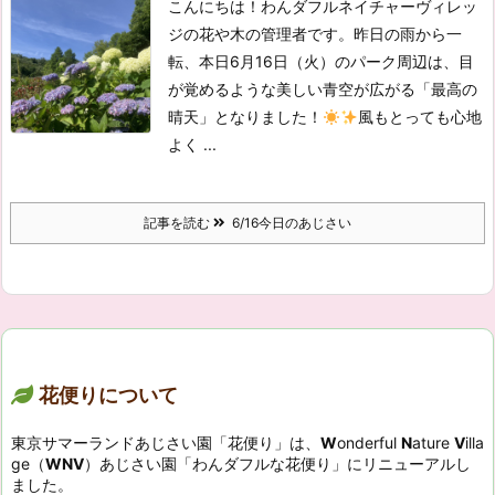
こんにちは！わんダフルネイチャーヴィレッ
ジの花や木の管理者です。
昨日の雨から一
転、本日6月16日（火）のパーク周辺は、目
が覚めるような美しい青空が広がる「最高の
晴天」となりました！
風もとっても心地
よく ...
記事を読む
6/16今日のあじさい
花便りについて
東京サマーランドあじさい園「花便り」は、
W
onderful
N
ature
V
illa
ge（
WNV
）あじさい園「わんダフルな花便り」にリニューアルし
ました。