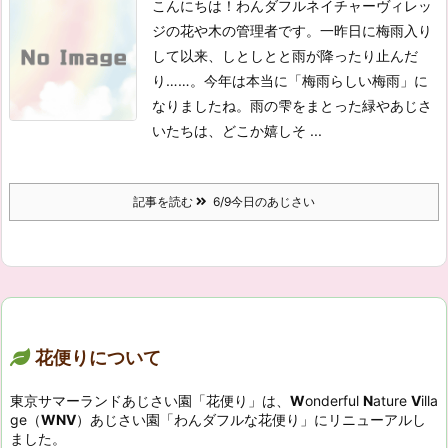
こんにちは！わんダフルネイチャーヴィレッ
ジの花や木の管理者です。
一昨日に梅雨入り
して以来、しとしとと雨が降ったり止んだ
り……。今年は本当に「梅雨らしい梅雨」に
なりましたね。雨の雫をまとった緑やあじさ
いたちは、どこか嬉しそ ...
記事を読む
6/9今日のあじさい
花便りについて
東京サマーランドあじさい園「花便り」は、
W
onderful
N
ature
V
illa
ge（
WNV
）あじさい園「わんダフルな花便り」にリニューアルし
ました。