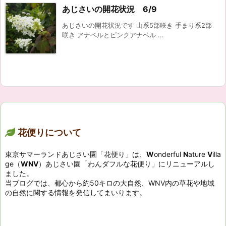
あじさいの開花状況 6/9
あじさいの開花状況です 山系5部咲き 手まり系2部
咲き アナベルとピンクアナベル ...
花便りについて
東京サマーランドあじさい園「花便り」は、
W
onderful
N
ature
V
illa
ge（
WNV
）あじさい園「わんダフルな花便り」にリニューアルし
ました。
当ブログでは、都心から約50キロの大自然、WNV内の草花や地域
の自然に関する情報を発信してまいります。