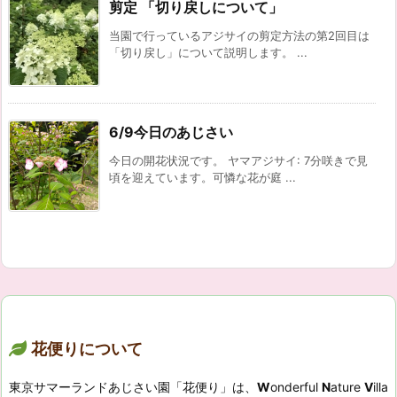
剪定 「切り戻しについて」
当園で行っているアジサイの剪定方法の第2回目は
「切り戻し」について説明します。 ...
6/9今日のあじさい
今日の開花状況です。 ヤマアジサイ: 7分咲きで見
頃を迎えています。可憐な花が庭 ...
花便りについて
東京サマーランドあじさい園「花便り」は、
W
onderful
N
ature
V
illa