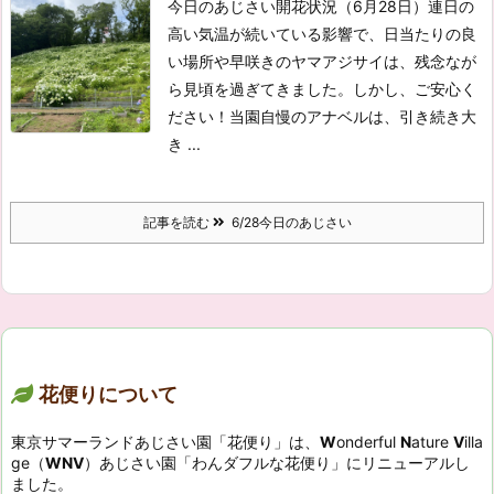
今日のあじさい開花状況（6月28日）
連日の
高い気温が続いている影響で、日当たりの良
い場所や早咲きのヤマアジサイは、残念なが
ら見頃を過ぎてきました。
しかし、ご安心く
ださい！当園自慢のアナベルは、引き続き大
き ...
記事を読む
6/28今日のあじさい
花便りについて
東京サマーランドあじさい園「花便り」は、
W
onderful
N
ature
V
illa
ge（
WNV
）あじさい園「わんダフルな花便り」にリニューアルし
ました。