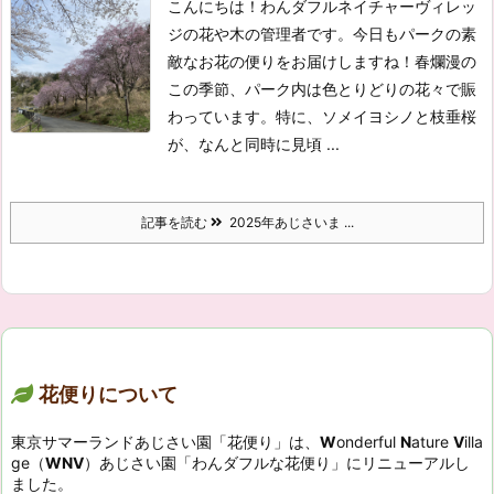
こんにちは！わんダフルネイチャーヴィレッ
ジの花や木の管理者です。今日もパークの素
敵なお花の便りをお届けしますね！
春爛漫の
この季節、パーク内は色とりどりの花々で賑
わっています。特に、ソメイヨシノと枝垂桜
が、なんと同時に見頃 ...
記事を読む
2025年あじさいま ...
花便りについて
東京サマーランドあじさい園「花便り」は、
W
onderful
N
ature
V
illa
ge（
WNV
）あじさい園「わんダフルな花便り」にリニューアルし
ました。