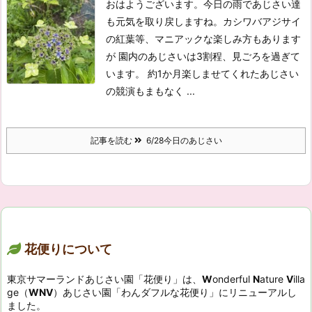
おはようございます。今日の雨であじさい達
も元気を取り戻しますね。
カシワバアジサイ
の紅葉等、マニアックな楽しみ方もあります
が 園内のあじさいは3割程、見ごろを過ぎて
います。 約1か月楽しませてくれたあじさい
の競演もまもなく ...
記事を読む
6/28今日のあじさい
花便りについて
東京サマーランドあじさい園「花便り」は、
W
onderful
N
ature
V
illa
ge（
WNV
）あじさい園「わんダフルな花便り」にリニューアルし
ました。