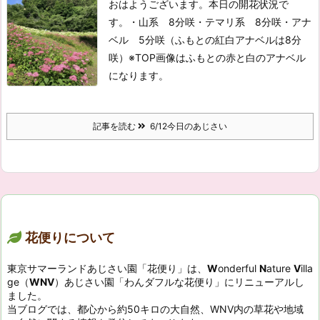
おはようございます。
本日の開花状況で
す。
・山系 8分咲
・テマリ系 8分咲
・アナ
ベル 5分咲（ふもとの紅白アナベルは8分
咲）※TOP画像はふもとの赤と白のアナベル
になります。
記事を読む
6/12今日のあじさい
花便りについて
東京サマーランドあじさい園「花便り」は、
W
onderful
N
ature
V
illa
ge（
WNV
）あじさい園「わんダフルな花便り」にリニューアルし
ました。
当ブログでは、都心から約50キロの大自然、WNV内の草花や地域