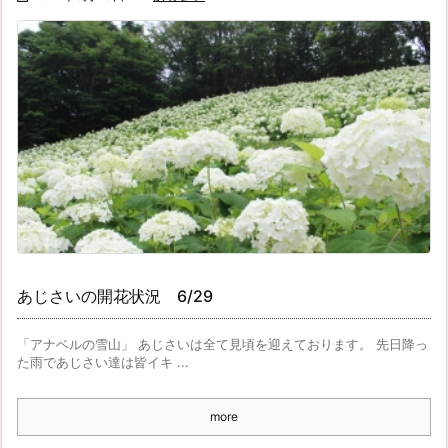
あじさいの開花状況 6/29
「アナベルの雪山」 あじさいは全て見頃を迎えております。 先日降っ
た雨であじさい達は皆イキ ...
more