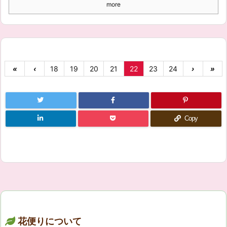
more
«
‹
18
19
20
21
22
23
24
›
»
Copy
花便りについて