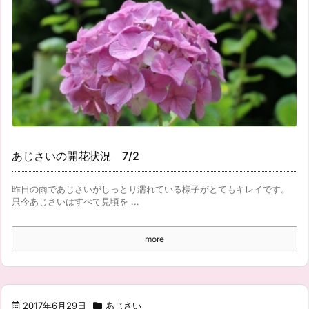
あじさいの開花状況 7/2
昨日の雨であじさいがしっとり濡れている様子がとてもキレイです。
只今あじさいはすべて見頃を ...
more
2017年6月29日
あじさい