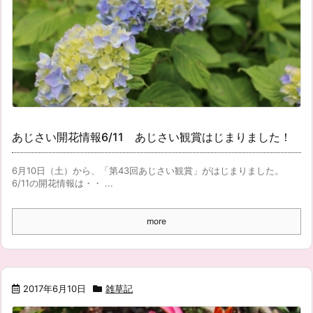
あじさい開花情報6/11 あじさい観賞はじまりました！
6月10日（土）から、「第43回あじさい観賞」がはじまりました。
6/11の開花情報は・・ ...
more
2017年6月10日
雑草記