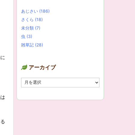
あじさい
(186)
さくら
(18)
未分類
(7)
虫
(3)
雑草記
(28)
し
年に
アーカイブ
ア
ー
カ
ちは
イ
ブ
きる