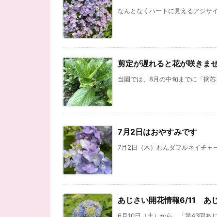
なんとなくハートに見えるアジサイ
剪定が遅れると花が咲きま
当園では、8月の中旬までに「摘芯
7月2日はおやすみです
7月2日（木）わんダフルネイチャー
あじさい開花情報6/11 
6月10日（土）から、「第43回あじさ