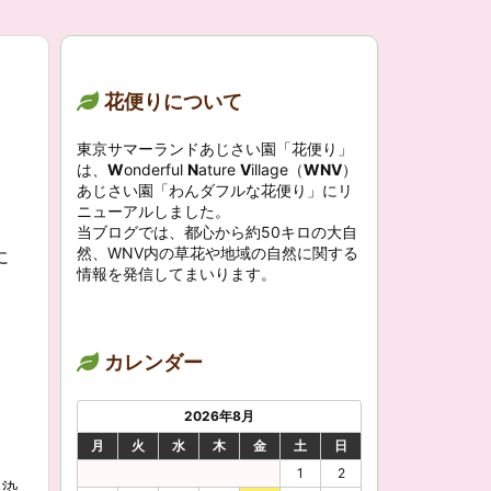
花便りについて
東京サマーランドあじさい園「花便り」
は、
W
onderful
N
ature
V
illage（
WNV
）
あじさい園「わんダフルな花便り」にリ
ニューアルしました。
当ブログでは、都心から約50キロの大自
然、WNV内の草花や地域の自然に関する
に
情報を発信してまいります。
カレンダー
2026年8月
月
火
水
木
金
土
日
1
2
に染