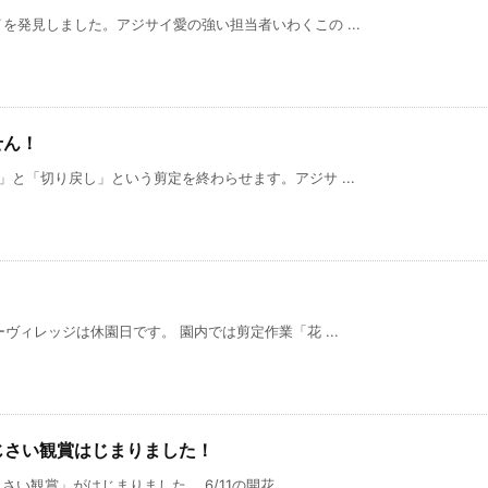
を発見しました。アジサイ愛の強い担当者いわくこの ...
せん！
」と「切り戻し」という剪定を終わらせます。アジサ ...
ヴィレッジは休園日です。 園内では剪定作業「花 ...
あじさい観賞はじまりました！
い観賞」がはじまりました。 6/11の開花 ...