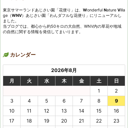
東京サマーランドあじさい園「花便り」は、
W
onderful
N
ature
V
illa
ge（
WNV
）あじさい園「わんダフルな花便り」にリニューアルし
ました。
当ブログでは、都心から約50キロの大自然、WNV内の草花や地域
の自然に関する情報を発信してまいります。
カレンダー
2026年8月
月
火
水
木
金
土
日
1
2
3
4
5
6
7
8
9
10
11
12
13
14
15
16
17
18
19
20
21
22
23