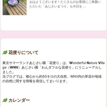
おはようございます！たくさんのお客様にご来園い
ただいた「あじさいまつり」も今日を ...
花便りについて
東京サマーランドあじさい園「花便り」は、
W
onderful
N
ature
V
illa
ge（
WNV
）あじさい園「わんダフルな花便り」にリニューアルし
ました。
当ブログでは、都心から約50キロの大自然、WNV内の草花や地域
の自然に関する情報を発信してまいります。
カレンダー