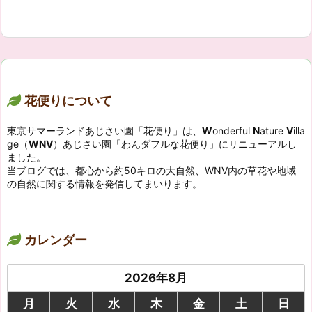
花便りについて
東京サマーランドあじさい園「花便り」は、
W
onderful
N
ature
V
illa
ge（
WNV
）あじさい園「わんダフルな花便り」にリニューアルし
ました。
当ブログでは、都心から約50キロの大自然、WNV内の草花や地域
の自然に関する情報を発信してまいります。
カレンダー
2026年8月
月
火
水
木
金
土
日