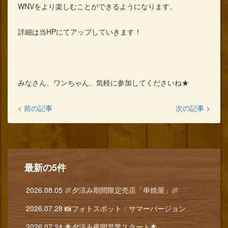
WNVをより楽しむことができるようになります。
詳細は当HPにてアップしていきます！
みなさん、ワンちゃん、気軽に参加してくださいね★
< 前の記事
次の記事 >
最新の5件
2026.08.05
🍖夕涼み期間限定売店「串焼屋」🍖
2026.07.28
📸フォトスポット：サマーバージョン
2026.07.24
🌟夕涼み夜間営業スタート🌟