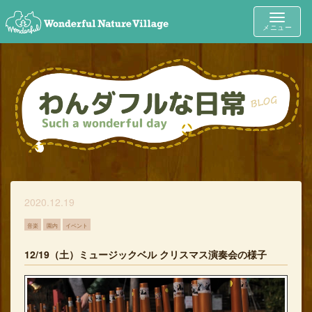
Toggle
メニュー
navigat
2020.12.19
音楽
園内
イベント
12/19（土）ミュージックベル クリスマス演奏会の様子