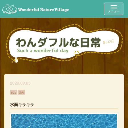
Toggle
メニュー
navigat
2020.09.05
日記
園内
水面キラキラ