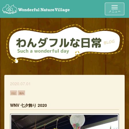
Toggle
メニュー
navigat
2020.07.01
日記
園内
WNV 七夕飾り 2020