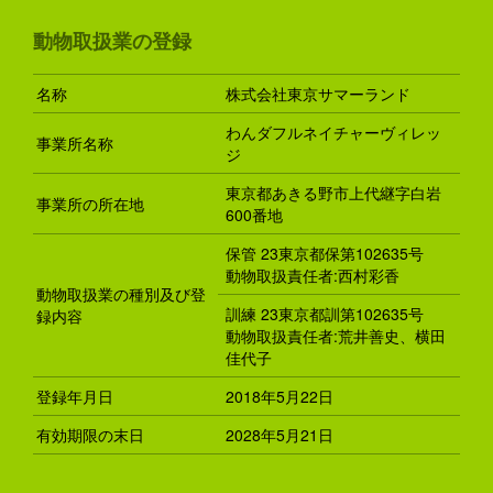
動物取扱業の登録
名称
株式会社東京サマーランド
わんダフルネイチャーヴィレッ
事業所名称
ジ
東京都あきる野市上代継字白岩
事業所の所在地
600番地
保管 23東京都保第102635号
動物取扱責任者:西村彩香
動物取扱業の種別及び登
訓練 23東京都訓第102635号
録内容
動物取扱責任者:荒井善史、横田
佳代子
登録年月日
2018年5月22日
有効期限の末日
2028年5月21日