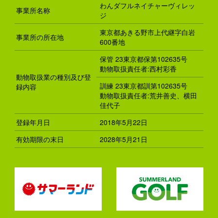
わんダフルネイチャーヴィレッ
事業所名称
ジ
東京都あきる野市上代継字白岩
事業所の所在地
600番地
保管 23東京都保第102635号
動物取扱責任者:西村彩香
動物取扱業の種別及び登
訓練 23東京都訓第102635号
録内容
動物取扱責任者:荒井善史、横田
佳代子
登録年月日
2018年5月22日
有効期限の末日
2028年5月21日