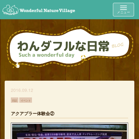
Toggle
メニュー
navigat
2016.09.12
日記
イベント
アクアプラー体験会②