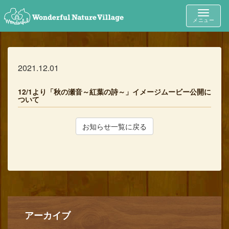
Toggle
メニュー
navigat
2021.12.01
12/1より「秋の瀬音～紅葉の詩～」イメージムービー公開に
ついて
お知らせ一覧に戻る
アーカイブ