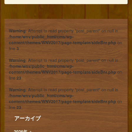
Warning
: Attempt to read property "post_parent" on null in
/home/wnv/public_html/cms/wp-
content/themes/WNV2017/page-template/sideBnr.php
on
line
3
Warning
: Attempt to read property "post_parent" on null in
/home/wnv/public_html/cms/wp-
content/themes/WNV2017/page-template/sideBnr.php
on
line
23
Warning
: Attempt to read property "post_parent" on null in
/home/wnv/public_html/cms/wp-
content/themes/WNV2017/page-template/sideBnr.php
on
line
23
アーカイブ
2026年
＋