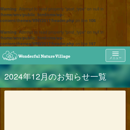
Warning
: Attempt to read property "post_type" on null in
/home/wnv/public_html/cms/wp-
content/themes/WNV2017/header.php
on line
106
Warning
: Attempt to read property "post_type" on null in
/home/wnv/public_html/cms/wp-
content/themes/WNV2017/header.php
on line
197
Toggle
メニュー
navigat
2024年12月のお知らせ一覧