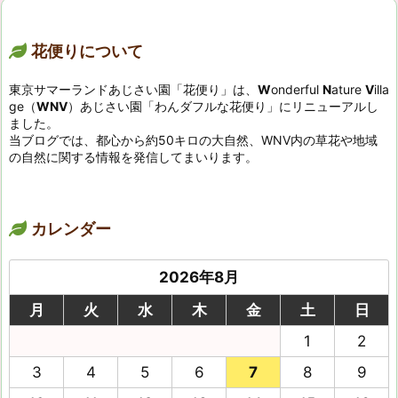
花便りについて
東京サマーランドあじさい園「花便り」は、
W
onderful
N
ature
V
illa
ge（
WNV
）あじさい園「わんダフルな花便り」にリニューアルし
ました。
当ブログでは、都心から約50キロの大自然、WNV内の草花や地域
の自然に関する情報を発信してまいります。
カレンダー
2026年8月
月
火
水
木
金
土
日
1
2
3
4
5
6
7
8
9