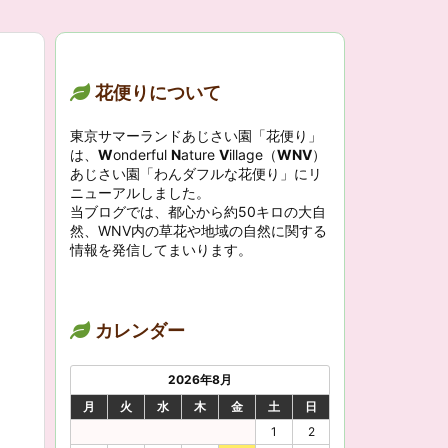
花便りについて
東京サマーランドあじさい園「花便り」
は、
W
onderful
N
ature
V
illage（
WNV
）
あじさい園「わんダフルな花便り」にリ
ニューアルしました。
当ブログでは、都心から約50キロの大自
然、WNV内の草花や地域の自然に関する
情報を発信してまいります。
カレンダー
2026年8月
月
火
水
木
金
土
日
1
2