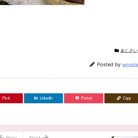
。
あじさい
Posted by
wnvsta
Pin it
LinkedIn
Pocket
Copy
Prev
Next