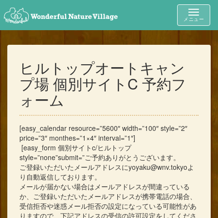
Toggle
メニュー
navigat
ヒルトップオートキャン
プ場 個別サイトC 予約フ
ォーム
[easy_calendar resource=”5600″ width=”100″ style=”2″
price=”3″ monthes=”1×4″ interval=”1″]
[easy_form 個別サイトc/ヒルトップ
style=”none”submit=”ご予約ありがとうございます。
ご登録いただいたメールアドレスにyoyaku@wnv.tokyoよ
り自動返信しております。
メールが届かない場合はメールアドレスが間違っている
か、ご登録いただいたメールアドレスが携帯電話の場合、
受信拒否や迷惑メール拒否の設定になっている可能性があ
りますので、下記アドレスの受信の許可設定をしてくださ