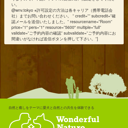
い。
@wnv.tokyo ※許可設定の方法は各キャリア（携帯電話会
社）までお問い合わせください。 ” credit=”” subcredit=”確
認メールを送信いたしました。” resourcename=”Room”
price=”1″ pers=”1″ resource=”5600″ multiple=”full”
validate=”ご予約内容の確認” subvalidate=”ご予約内容にお
間違いがなければ送信ボタンを押して下さい。”]
自然と癒しをテーマに愛犬と自然との共生を体験できる