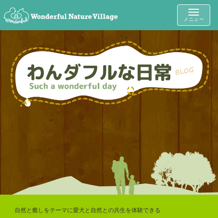
Toggle
メニュー
navigat
自然と癒しをテーマに愛犬と自然との共生を体験できる