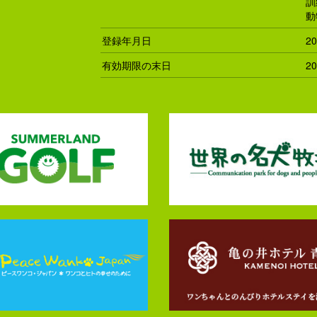
訓
動
登録年月日
2
有効期限の末日
2