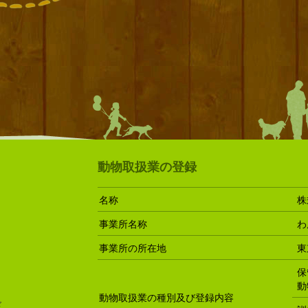
動物取扱業の登録
名称
株
事業所名称
わ
事業所の所在地
東
保
動
動物取扱業の種別及び登録内容
ド