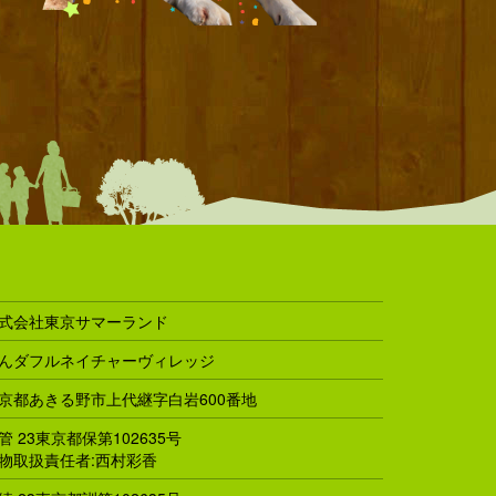
式会社東京サマーランド
んダフルネイチャーヴィレッジ
京都あきる野市上代継字白岩600番地
管 23東京都保第102635号
物取扱責任者:西村彩香