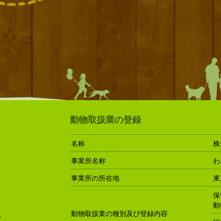
動物取扱業の登録
名称
株
事業所名称
わ
事業所の所在地
東
保
動
動物取扱業の種別及び登録内容
ド