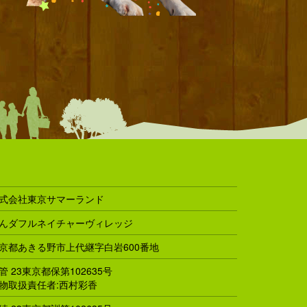
式会社東京サマーランド
んダフルネイチャーヴィレッジ
京都あきる野市上代継字白岩600番地
管 23東京都保第102635号
物取扱責任者:西村彩香