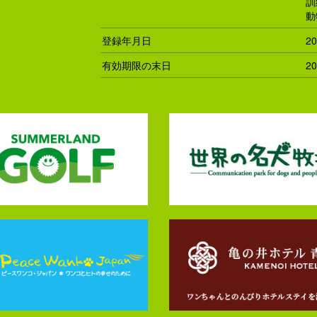
訓
動
登録年月日
2
有効期限の末日
2