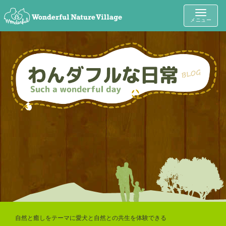
Toggle
メニュー
navigat
自然と癒しをテーマに愛犬と自然との共生を体験できる