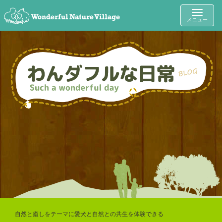
Toggle
メニュー
navigat
自然と癒しをテーマに愛犬と自然との共生を体験できる