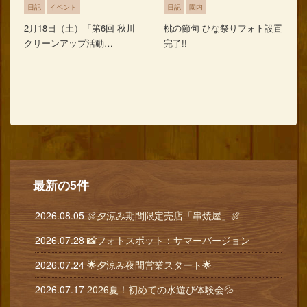
日記
イベント
日記
園内
2月18日（土）「第6回 秋川
桃の節句 ひな祭りフォト設置
クリーンアップ活動…
完了!!
最新の5件
2026.08.05
🍖夕涼み期間限定売店「串焼屋」🍖
2026.07.28
📸フォトスポット：サマーバージョン
2026.07.24
🌟夕涼み夜間営業スタート🌟
2026.07.17
2026夏！初めての水遊び体験会💦