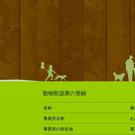
動物取扱業の登録
名称
株
事業所名称
わ
事業所の所在地
東