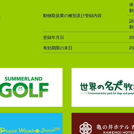
保
動
動物取扱業の種別及び登録内容
ド
訓
動
登録年月日
2
有効期限の末日
2