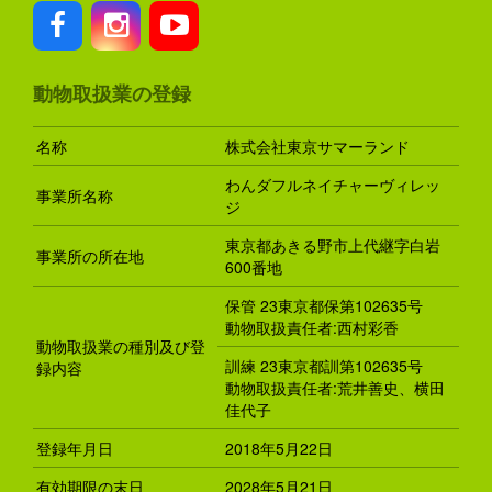
動物取扱業の登録
名称
株式会社東京サマーランド
わんダフルネイチャーヴィレッ
事業所名称
ジ
東京都あきる野市上代継字白岩
事業所の所在地
600番地
保管 23東京都保第102635号
動物取扱責任者:西村彩香
動物取扱業の種別及び登
訓練 23東京都訓第102635号
録内容
動物取扱責任者:荒井善史、横田
佳代子
登録年月日
2018年5月22日
有効期限の末日
2028年5月21日