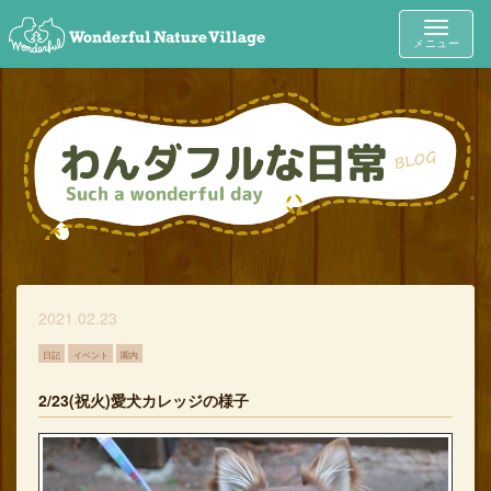
Toggle
メニュー
navigat
2021.02.23
日記
イベント
園内
2/23(祝火)愛犬カレッジの様子