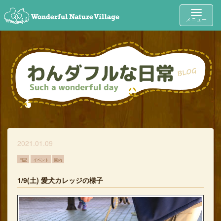
Toggle
メニュー
navigat
2021.01.09
日記
イベント
園内
1/9(土) 愛犬カレッジの様子