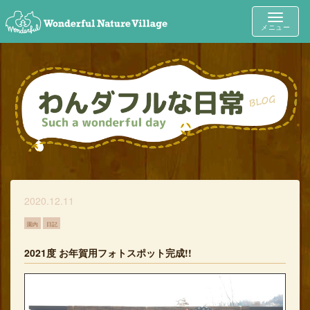
Toggle
メニュー
navigat
2020.12.11
園内
日記
2021度 お年賀用フォトスポット完成!!