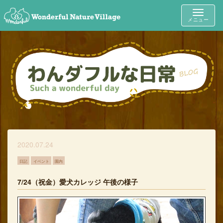
Toggle
メニュー
navigat
2020.07.24
日記
イベント
園内
7/24（祝金）愛犬カレッジ 午後の様子