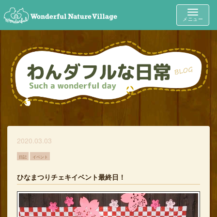
Toggle
メニュー
navigat
2020.03.03
日記
イベント
ひなまつりチェキイベント最終日！