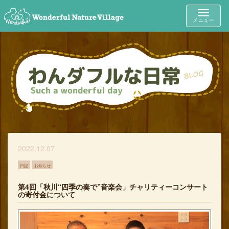
Toggle
メニュー
navigat
2022.12.07
日記
お知らせ
第4回「秋川“四季の奏で”音楽会」チャリティーコンサート
の寄付金について