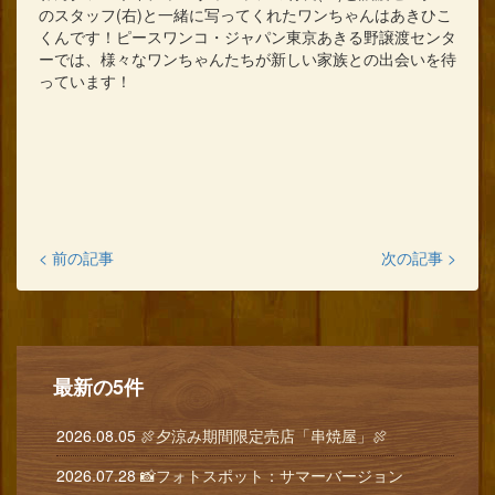
のスタッフ(右)と一緒に写ってくれたワンちゃんはあきひこ
くんです！ピースワンコ・ジャパン東京あきる野譲渡センタ
ーでは、様々なワンちゃんたちが新しい家族との出会いを待
っています！
< 前の記事
次の記事 >
最新の5件
2026.08.05
🍖夕涼み期間限定売店「串焼屋」🍖
2026.07.28
📸フォトスポット：サマーバージョン