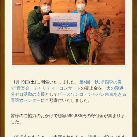
11月19日(土)に開催いたしました、
第4回「秋川“四季の奏
で”音楽会」チャリティーコンサート
の売上金を、
犬の殺処
分ゼロ活動の支援
として
ピースワンコ・ジャパン東京あきる
野譲渡センター
に全額寄付いたしました。
皆様のご協力のおかげで総額560,885円の寄付金が集まりま
した。
ご来場された方々、ご出演された方々、後援にご協力いただ