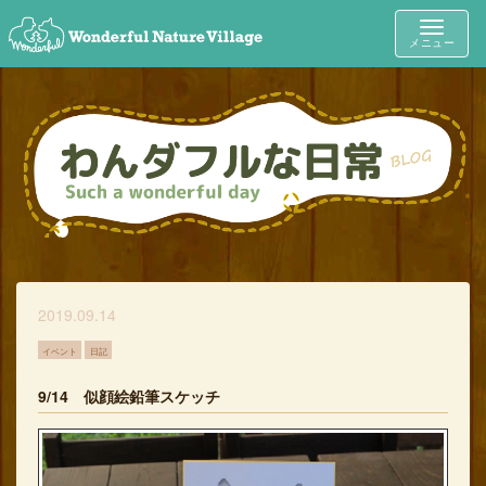
Toggle
メニュー
navigat
2019.09.14
イベント
日記
9/14 似顔絵鉛筆スケッチ