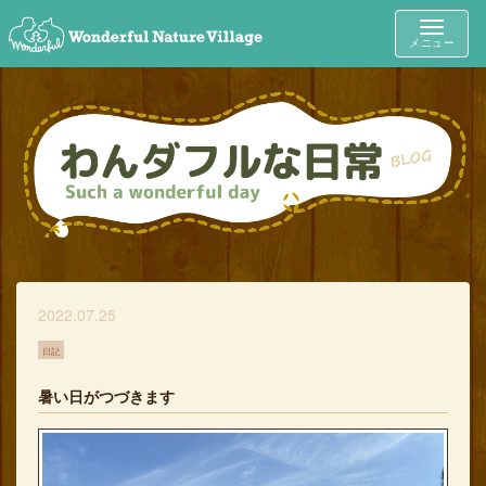
Toggle
メニュー
navigat
2022.07.25
日記
暑い日がつづきます