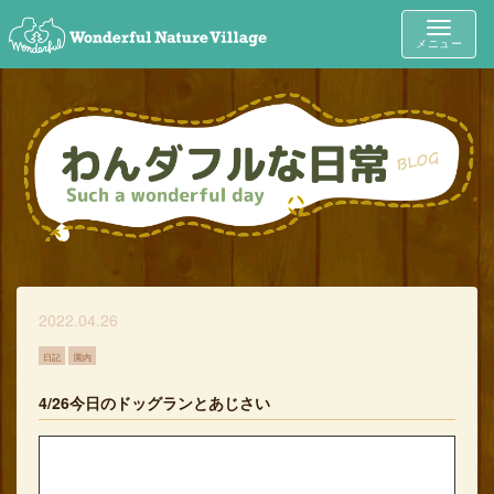
Toggle
メニュー
navigat
2022.04.26
日記
園内
4/26今日のドッグランとあじさい