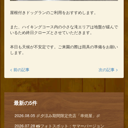
屋根付きドッグランのご利用をおすすめします。
また、ハイキングコース内の小さな滝エリアは地盤が緩んで
いるため終日クローズとさせていただきます。
本日も天候が不安定です。ご来園の際は雨具の準備をお願い
します。
< 前の記事
次の記事 >
最新の5件
2026.08.05
🍖夕涼み期間限定売店「串焼屋」🍖
2026.07.28
📸フォトスポット：サマーバージョン