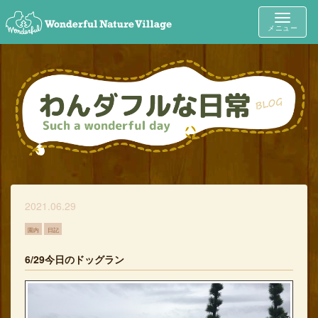
Toggle
メニュー
navigat
2021.06.29
園内
日記
6/29今日のドッグラン