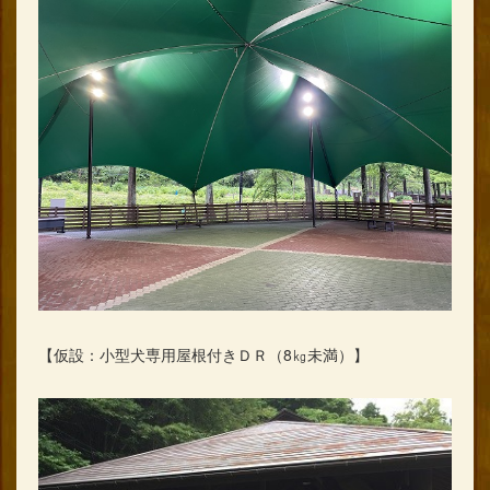
【仮設：小型犬専用屋根付きＤＲ（8㎏未満）】