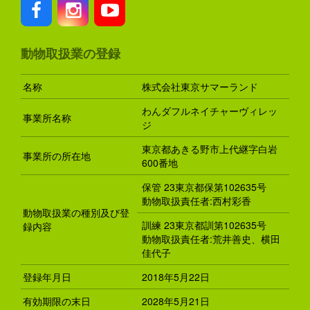
動物取扱業の登録
名称
株式会社東京サマーランド
わんダフルネイチャーヴィレッ
事業所名称
ジ
東京都あきる野市上代継字白岩
事業所の所在地
600番地
保管 23東京都保第102635号
動物取扱責任者:西村彩香
動物取扱業の種別及び登
訓練 23東京都訓第102635号
録内容
動物取扱責任者:荒井善史、横田
佳代子
登録年月日
2018年5月22日
有効期限の末日
2028年5月21日