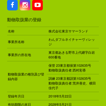
動物取扱業の登録
名称
株式会社東京サマーランド
わんダフルネイチャーヴィレッ
事業所名称
ジ
東京都あきる野市上代継字白岩
事業所の所在地
600番地
保管 23東京都保第102635号
動物取扱責任者:西村彩香
動物取扱業の種別及び登
訓練 23東京都訓第102635号
録内容
動物取扱責任者:荒井善史、横田
佳代子
登録年月日
2018年5月22日
有効期限の末日
2028年5月21日