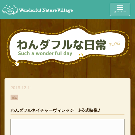
Toggle
メニュー
navigat
2016.12.11
日記
わんダフルネイチャーヴィレッジ ♪公式映像♪