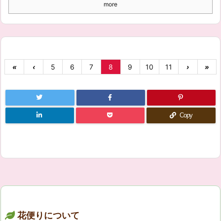
more
«
‹
5
6
7
8
9
10
11
›
»
Copy
花便りについて