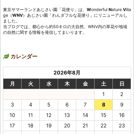
東京サマーランドあじさい園「花便り」は、
W
onderful
N
ature
V
illa
ge（
WNV
）あじさい園「わんダフルな花便り」にリニューアルし
ました。
当ブログでは、都心から約50キロの大自然、WNV内の草花や地域
の自然に関する情報を発信してまいります。
カレンダー
2026年8月
月
火
水
木
金
土
日
1
2
3
4
5
6
7
8
9
10
11
12
13
14
15
16
17
18
19
20
21
22
23