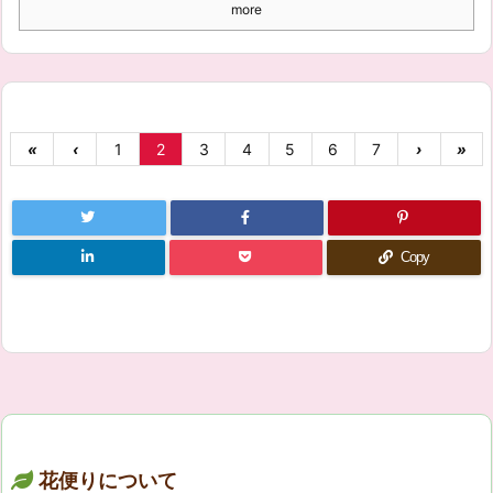
more
«
‹
1
2
3
4
5
6
7
›
»
Copy
花便りについて