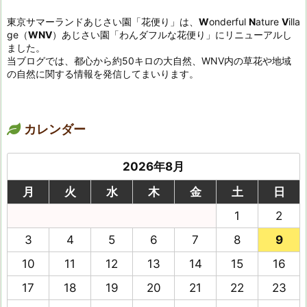
東京サマーランドあじさい園「花便り」は、
W
onderful
N
ature
V
illa
ge（
WNV
）あじさい園「わんダフルな花便り」にリニューアルし
ました。
当ブログでは、都心から約50キロの大自然、WNV内の草花や地域
の自然に関する情報を発信してまいります。
カレンダー
2026年8月
月
火
水
木
金
土
日
1
2
3
4
5
6
7
8
9
10
11
12
13
14
15
16
17
18
19
20
21
22
23