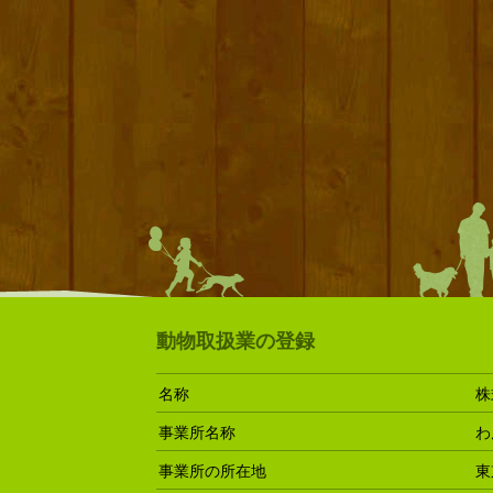
動物取扱業の登録
名称
株
事業所名称
わ
事業所の所在地
東