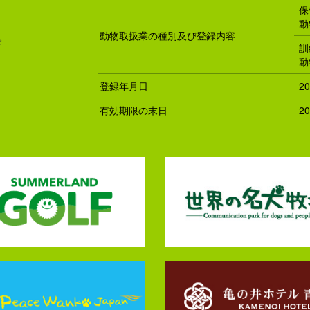
保
動
動物取扱業の種別及び登録内容
ド
訓
動
登録年月日
2
有効期限の末日
2